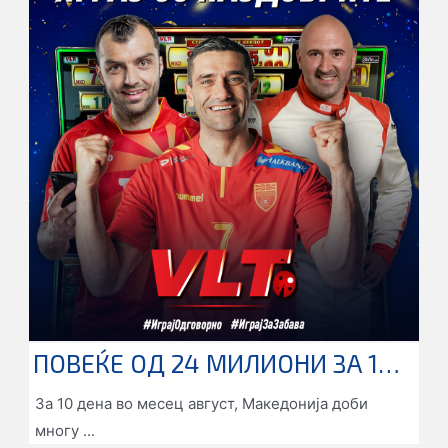
ПОВЕЌЕ ОД 24 МИЛИОНИ ЗА 10 ДЕНА, ЛЕГНАА НА СМЕТКИТЕ НА СРЕЌНИТЕ ДОБИТНИЦИ НА ВИДЕОЛОТАРИЈА СО СУПЕР МИЛИОНЕР, МИЛИОНЕР И МИНИ ЏЕКПОТ ДОБИВКИТЕ
За 10 дена во месец август, Македонија доби
многу ...