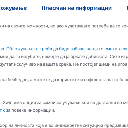
ложување
Пласман на информации
ки на своите можности, но ако чувствувате потреба да го 
а. Обложувањето треба да биде забава, не да го сметате за
ни да го изгубите, немојте да ја бркате добивката. Сите иг
зултат исклучиво на вашата среќа. Не постојат шеми на игра
а на безбедно, а можете да користете и софтвер за да го бл
 2win има опции за самоисклучување кои се достапни во мен
mk
за повеќе информации.
ор на личноста која е во индискретна ситуација предизвика