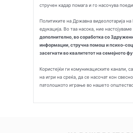
стручен кадар помага и го насочува поед
Политиките на Државна видеолотарија на 
едукација. Во таа насока, ние настојуваме
дополнително, во соработка со Здружени
информации, стручна помош и психо-соци
засегнати во квалитетот на семејното ф
Користејќи ги комуникациските канали, са
на игри на среќа, да се насочат кон свесн
патолошкото играње во нашето општество