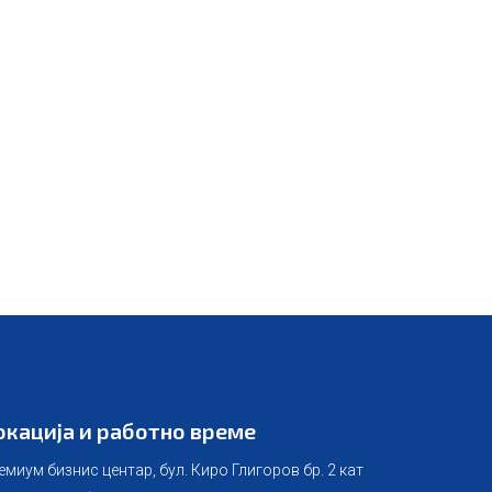
И
окација и работно време
емиум бизнис центар, бул. Киро Глигоров бр. 2 кат