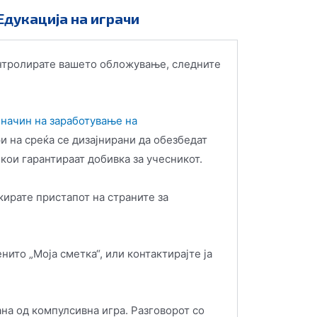
Едукација на играчи
контролирате вашето обложување, следните
 начин на заработување на
ри на среќа се дизајнирани да обезбедат
 кои гарантираат добивка за учесникот.
окирате пристапот на страните за
ито „Моја сметка“, или контактирајте ја
на од компулсивна игра. Разговорот со