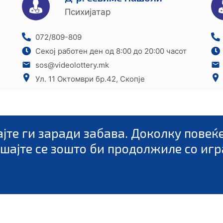
Психијатар
072/809-809
Секој работен ден од 8:00 до 20:00 часот
sos@videolottery.mk
Ул. 11 Октомври бр.42, Скопје
Парите кои ќе ги изгубите, см
с