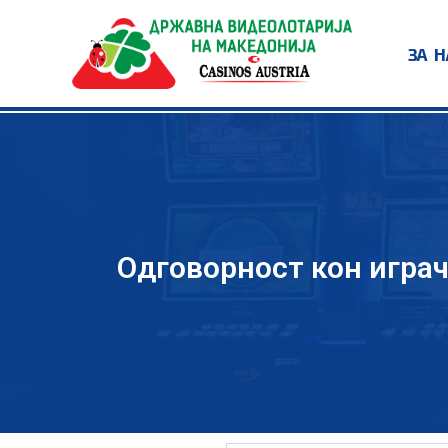
ЗА Н
Одговорност кон игра