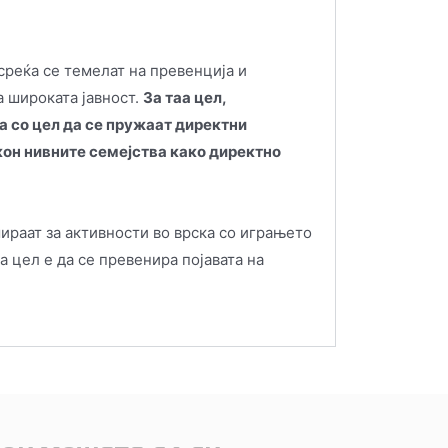
среќа се темелат на превенција и
а широката јавност.
За таа цел,
а со цел да се пружаат директни
кон нивните семејства како директно
ираат за активности во врска со играњето
а цел е да се превенира појавата на