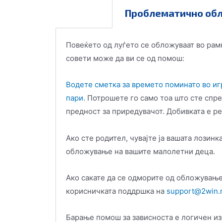
Проблематично об
Повеќето од луѓето се обложуваат во рам
совети може да ви се од помош:
Водете сметка за времето поминато во игр
пари.
Потрошете го само тоа што сте спрем
предност за приредувачот. Добивката е ре
Ако сте родител, чувајте ја вашата лозинк
обложување на вашите малолетни деца.
Ако сакате да се одморите од обложување,
корисничката поддршка на
support@2win.
Барање помош за зависноста е логичен изб