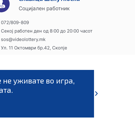
Социјален работник
072/809-809
Секој работен ден од 8:00 до 20:00 часот
sos@videolottery.mk
Ул. 11 Октомври бр.42, Скопје
етајте ги за цена на вашата забава. С
метајте ја за награда