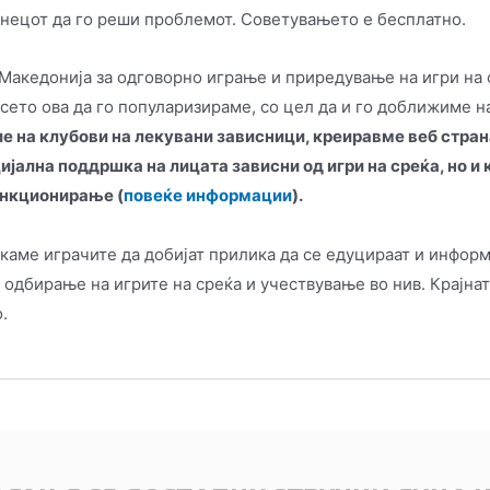
инецот да го реши проблемот. Советувањето е бесплатно.
Македонија за одговорно играње и приредување на игри на 
 сето ова да го популаризираме, со цел да и го доближиме н
е на клубови на лекувани зависници, креиравме веб стран
јална поддршка на лицата зависни од игри на среќа, но и 
ункционирање (
повеќе информации
).
каме играчите да добијат прилика да се едуцираат и информ
о одбирање на игрите на среќа и учествување во нив. Крајнат
.