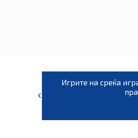
околку повеќе не уживате во игра,
лжиле со играта.